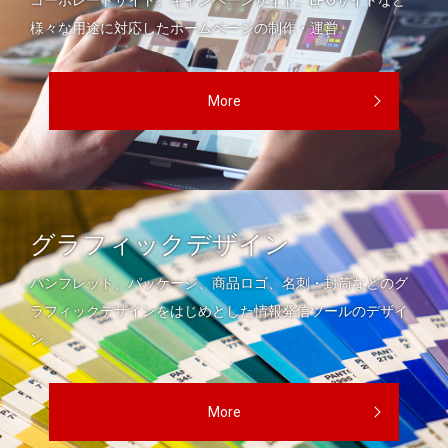
コーポレートサイト、キャンペーンサイト、LPOサイトなど
様々な用途に対応したホームページの制作・運営。
More
グラフィックデザイン
パンフレット、パッケージ、商品ロゴ、名刺・封筒などのグ
ラフィックデザインをはじめとした情報発信ツールのデザイ
ン。
More