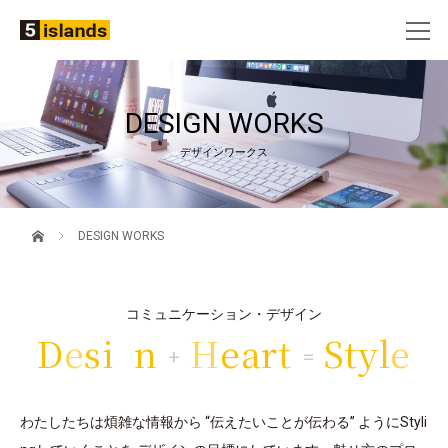
DESIGN WORKS
デザインワークス
DESIGN WORKS
コミュニケーション・デザイン
D
e
s
i
g
n
H
e
a
r
t
S
t
y
l
e
+
=
わたしたちは煩雑な情報から “伝えたいことが伝わる” ようにStyli